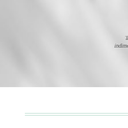
“
indime