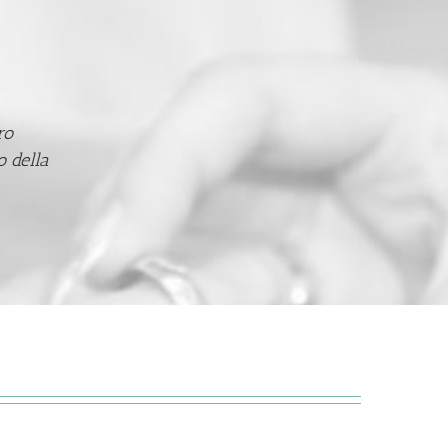
ro
o della